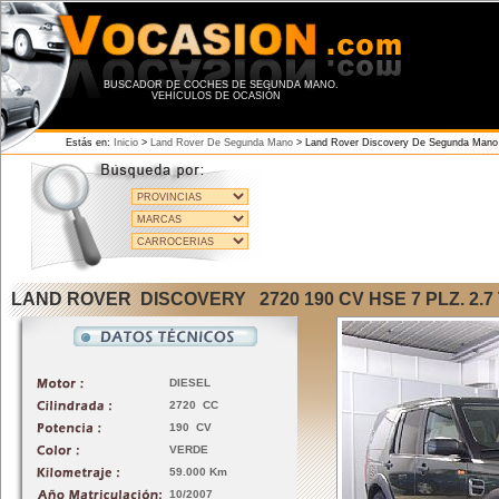
BUSCADOR DE COCHES DE SEGUNDA MANO.
VEHÍCULOS DE OCASIÓN
Estás en:
Inicio
>
Land Rover De Segunda Mano
>
Land Rover Discovery De Segunda Mano
LAND ROVER DISCOVERY 2720 190 CV HSE 7 PLZ. 2.7
DIESEL
2720 CC
190 CV
VERDE
59.000 Km
10/2007