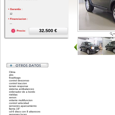
• Garantía :
12
• Financiacion :
---
32.500 €
Precio:
Clima
abs
6xairbags
control descenso
control traccion
terrain response
sistema antibalanceo
ordenador de a bordo
nieblas
xenon
volante multifuncion
control velocidad
sensores aparcamiento
llanta 19"
cd-6 discs con 8 altavoces
sensores luces