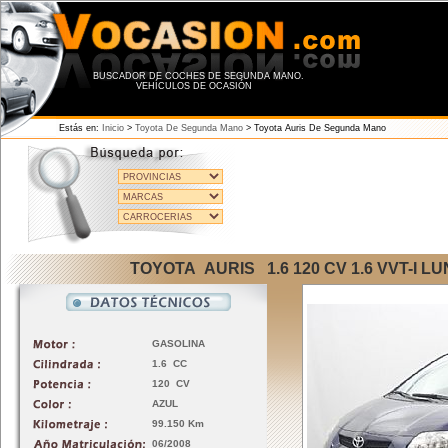
BUSCADOR DE COCHES DE SEGUNDA MANO.
VEHÍCULOS DE OCASIÓN
Estás en:
Inicio
>
Toyota De Segunda Mano
>
Toyota Auris De Segunda Mano
TOYOTA AURIS 1.6 120 CV 1.6 VVT-I L
GASOLINA
1.6 CC
120 CV
AZUL
99.150 Km
06/2008