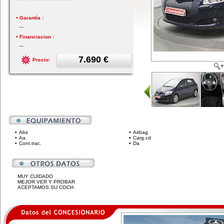
• Garantía :
---
• Financiacion :
---
7.690 €
Precio:
•
Abs
•
Airbag
•
Aa
•
Carg.cd
•
Cont.trac.
•
Da
MUY CUIDADO
MEJOR VER Y PROBAR
ACEPTAMOS SU COCH