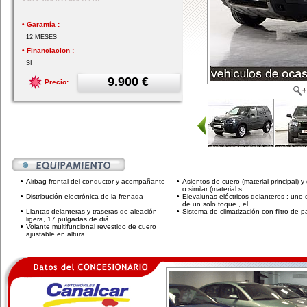
• Garantía :
12 MESES
• Financiacion :
SI
9.900 €
Precio:
•
Airbag frontal del conductor y acompañante
•
Asientos de cuero (material principal) y
o similar (material s...
•
Distribución electrónica de la frenada
•
Elevalunas eléctricos delanteros ; uno 
de un solo toque , el...
•
Llantas delanteras y traseras de aleación
•
Sistema de climatización con filtro de p
ligera, 17 pulgadas de diá...
•
Volante multifuncional revestido de cuero
ajustable en altura