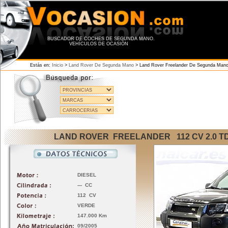
BUSCADOR DE COCHES DE SEGUNDA MANO.
VEHÍCULOS DE OCASIÓN
Estás en:
Inicio
>
Land Rover De Segunda Mano
>
Land Rover Freelander De Segunda Man
LAND ROVER FREELANDER 112 CV 2.0 TD
DIESEL
--- CC
112 CV
VERDE
147.000 Km
09/2005