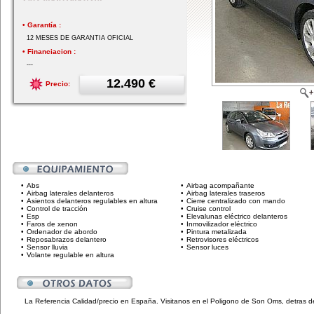
• Garantía :
12 MESES DE GARANTIA OFICIAL
• Financiacion :
---
12.490 €
Precio:
•
Abs
•
Airbag acompañante
•
Airbag laterales delanteros
•
Airbag laterales traseros
•
Asientos delanteros regulables en altura
•
Cierre centralizado con mando
•
Control de tracción
•
Cruise control
•
Esp
•
Elevalunas eléctrico delanteros
•
Faros de xenon
•
Inmovilizador eléctrico
•
Ordenador de abordo
•
Pintura metalizada
•
Reposabrazos delantero
•
Retrovisores eléctricos
•
Sensor lluvia
•
Sensor luces
•
Volante regulable en altura
La Referencia Calidad/precio en España. Visitanos en el Poligono de Son Oms, detras de 