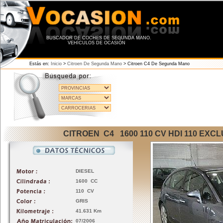
BUSCADOR DE COCHES DE SEGUNDA MANO.
VEHÍCULOS DE OCASIÓN
Estás en:
Inicio
>
Citroen De Segunda Mano
>
Citroen C4 De Segunda Mano
CITROEN C4 1600 110 CV HDI 110 EXC
DIESEL
1600 CC
110 CV
GRIS
41.631 Km
07/2006