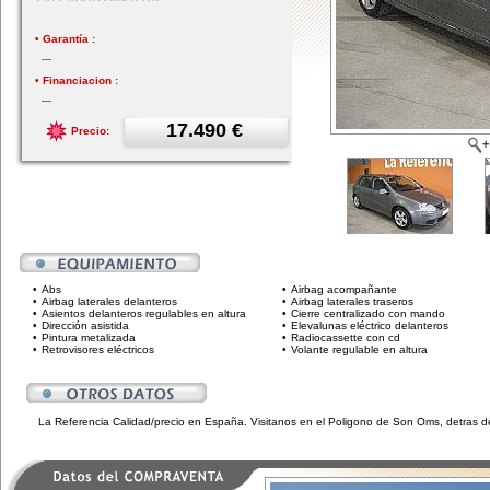
• Garantía :
---
• Financiacion :
---
17.490 €
Precio:
•
Abs
•
Airbag acompañante
•
Airbag laterales delanteros
•
Airbag laterales traseros
•
Asientos delanteros regulables en altura
•
Cierre centralizado con mando
•
Dirección asistida
•
Elevalunas eléctrico delanteros
•
Pintura metalizada
•
Radiocassette con cd
•
Retrovisores eléctricos
•
Volante regulable en altura
La Referencia Calidad/precio en España. Visitanos en el Poligono de Son Oms, detras de 