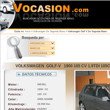
BUSCADOR DE COCHES DE SEGUNDA MANO.
VEHÍCULOS DE OCASIÓN
Estás en:
Inicio
>
Volkswagen De Segunda Mano
>
Volkswagen Golf V De Segunda Mano
VOLKSWAGEN GOLF-V 1900 105 CV 1.9TDI 105
DIESEL
1900 CC
105 CV
GRIS SHARK
25.959 Km
03/2007