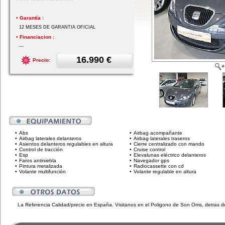
• Garantía :
12 MESES DE GARANTIA OFICIAL
• Financiacion :
---
16.990 €
Precio:
•
Abs
•
Airbag acompañante
•
Airbag laterales delanteros
•
Airbag laterales traseros
•
Asientos delanteros regulables en altura
•
Cierre centralizado con mando
•
Control de tracción
•
Cruise control
•
Esp
•
Elevalunas eléctrico delanteros
•
Faros antiniebla
•
Navegador gps
•
Pintura metalizada
•
Radiocassette con cd
•
Volante multifunción
•
Volante regulable en altura
La Referencia Calidad/precio en España. Visitanos en el Poligono de Son Oms, detras de 