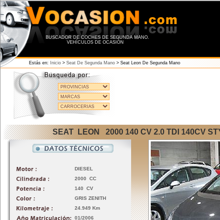
BUSCADOR DE COCHES DE SEGUNDA MANO.
VEHÍCULOS DE OCASIÓN
Estás en:
Inicio
>
Seat De Segunda Mano
>
Seat Leon De Segunda Mano
SEAT LEON 2000 140 CV 2.0 TDI 140CV 
DIESEL
2000 CC
140 CV
GRIS ZENITH
24.949 Km
01/2006