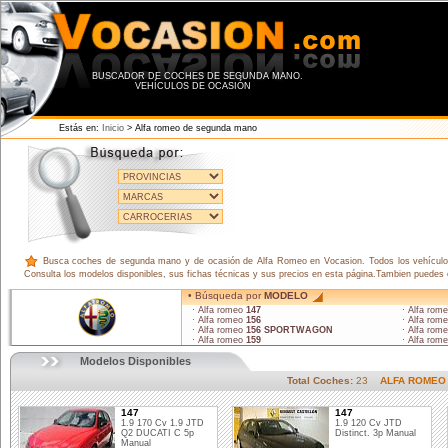
BUSCADOR DE COCHES DE SEGUNDA MANO.
VEHÍCULOS DE OCASIÓN
Estás en:
Inicio
> Alfa romeo de segunda mano
Busca coches de segunda mano y de ocasión de Alfa Romeo en Vocasion. Todos los vehículos 
Consulta los modelos disponibles, sus fichas técnicas y sus precios en esta página.Tambien puedes
• Búsqueda por
MODELO
· Alfa romeo
147
· Alfa rom
· Alfa romeo
156
· Alfa rom
· Alfa romeo
156 SPORTWAGON
· Alfa rom
· Alfa romeo
159
· Alfa rom
Modelos Disponibles
Total Coches:
23
ALFA ROMEO
147
147
1.9 170 Cv 1.9 JTD
1.9 120 Cv JTD
Q2 DUCATI C 5p
Distinct. 3p Manual
Manual