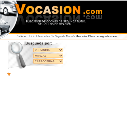
BUSCADOR DE COCHES DE SEGUNDA MANO.
VEHÍCULOS DE OCASIÓN
Estás en:
Inicio
>
Mercedes De Segunda Mano
> Mercedes Clase de segunda mano