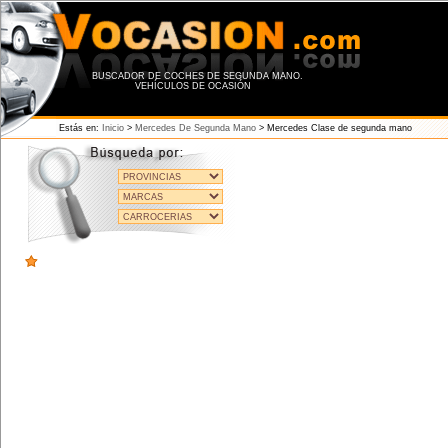
BUSCADOR DE COCHES DE SEGUNDA MANO.
VEHÍCULOS DE OCASIÓN
Estás en:
Inicio
>
Mercedes De Segunda Mano
> Mercedes Clase de segunda mano