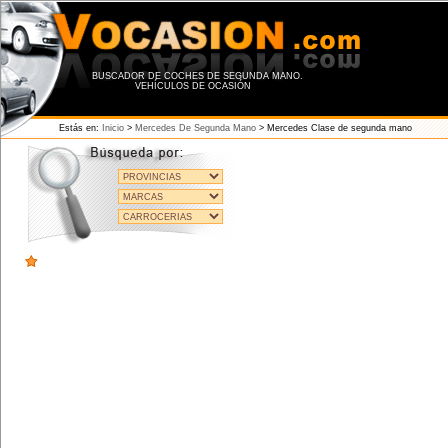
BUSCADOR DE COCHES DE SEGUNDA MANO.
VEHÍCULOS DE OCASIÓN
Estás en:
Inicio
>
Mercedes De Segunda Mano
> Mercedes Clase de segunda mano