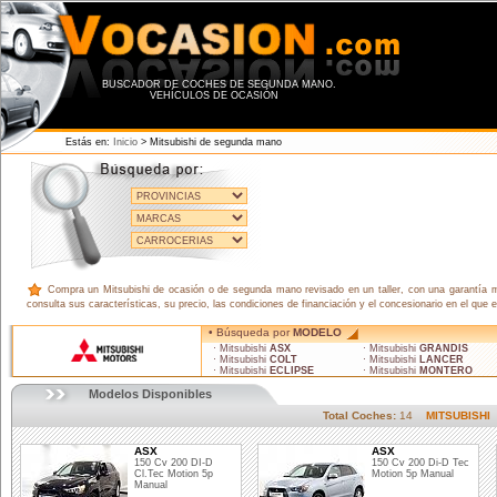
BUSCADOR DE COCHES DE SEGUNDA MANO.
VEHÍCULOS DE OCASIÓN
Estás en:
Inicio
> Mitsubishi de segunda mano
Compra un Mitsubishi de ocasión o de segunda mano revisado en un taller, con una garantía mí
consulta sus características, su precio, las condiciones de financiación y el concesionario en el qu
• Búsqueda por
MODELO
· Mitsubishi
ASX
· Mitsubishi
GRANDIS
· Mitsubishi
COLT
· Mitsubishi
LANCER
· Mitsubishi
ECLIPSE
· Mitsubishi
MONTERO
Modelos Disponibles
Total Coches:
14
MITSUBISHI
ASX
ASX
150 Cv 200 DI-D
150 Cv 200 Di-D Tec
Cl.Tec Motion 5p
Motion 5p Manual
Manual