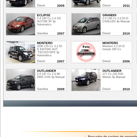
Diesel
2009
Diesel
2011
ECLIPSE
GRANDIS
2.4 165 Cv 2.4 GS
2.0 136 Cv 2.0 DI-D
AUTOM 3P 3p
CHALLEN 4p Manual
Automatico
Gasolina
2007
Diesel
2010
MONTERO
MONTERO
3200 170 Cv 3.2 DI-
Montero 3.2 DI-D
D KAITEKI AUT
Instyle 160 Cv
.TECHO+GPS 3p
Automática
Diesel
2007
Diesel
2006
OUTLANDER
OUTLANDER
2.0 147 Cv 2.0 MI
177 Cv 220 DID
2WD CHA 5p Manual
Motion 5p Manual
Gasolina
2009
Diesel
2010
Buscador de coches de segund
|