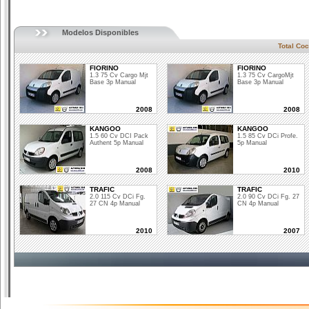
Modelos Disponibles
Total Co
FIORINO
FIORINO
1.3 75 Cv Cargo Mjt
1.3 75 Cv CargoMjt
Base 3p Manual
Base 3p Manual
2008
2008
KANGOO
KANGOO
1.5 60 Cv DCI Pack
1.5 85 Cv DCi Profe.
Authent 5p Manual
5p Manual
2008
2010
TRAFIC
TRAFIC
2.0 115 Cv DCi Fg.
2.0 90 Cv DCi Fg. 27
27 CN 4p Manual
CN 4p Manual
2010
2007