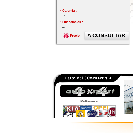
• Garantía :
12
• Financiacion :
---
A CONSULTAR
Precio:
Multimarca