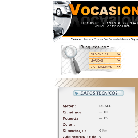
BUSCADOR DE COCHES DE SEGUNDA M
VEHÍCULOS DE OCASIÓN
Estás en:
Inicio
>
Toyota De Segunda Mano
>
Toyo
DIESEL
--- CC
--- CV
0 Km
0