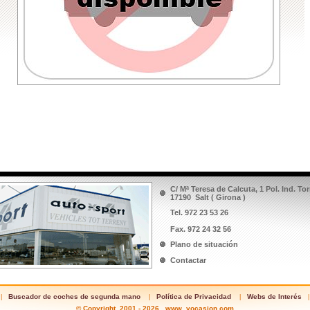
P
E
T
C
C/ Mª Teresa de Calcuta, 1 Pol. Ind. To
17190 Salt ( Girona )
Tel. 972 23 53 26
Fax. 972 24 32 56
Plano de situación
Contactar
Buscador de coches de segunda mano
Política de Privacidad
Webs de Interés
|
|
|
|
© Copyright 2001 - 2026 www.
vocasion
.com