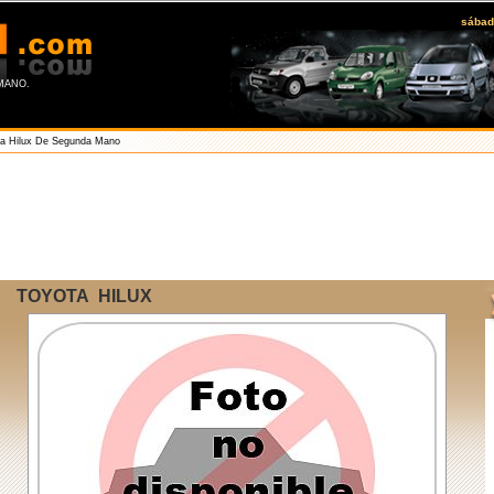
sábad
ANO.
ta Hilux De Segunda Mano
TOYOTA HILUX
A
D
L