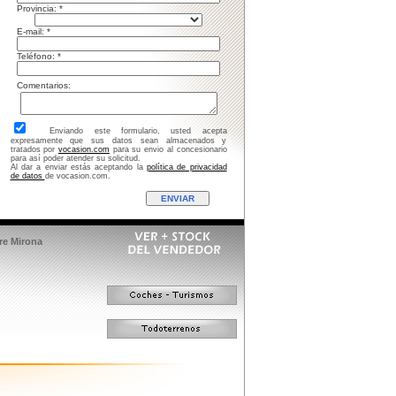
rovincia: *
-mail: *
eléfono: *
omentarios:
Enviando este formulario, usted acepta
expresamente que sus datos sean almacenados y
tratados por
vocasion.com
para su envio al concesionario
para así poder atender su solicitud.
Al dar a enviar estás aceptando la
política de privacidad
de datos
de vocasion.com.
rre Mirona