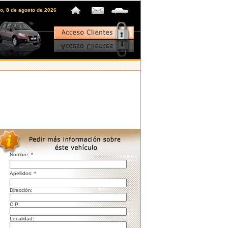
o, 8 de agosto de 2026
Nombre: *
pellidos: *
irección:
C.P:
ocalidad: