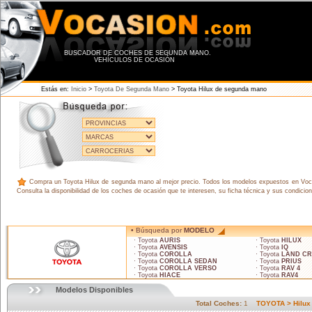
BUSCADOR DE COCHES DE SEGUNDA MANO.
VEHÍCULOS DE OCASIÓN
Estás en:
Inicio
>
Toyota De Segunda Mano
> Toyota Hilux de segunda mano
Compra un Toyota Hilux de segunda mano al mejor precio. Todos los modelos expuestos en Vocas
Consulta la disponibilidad de los coches de ocasión que te interesen, su ficha técnica y sus condicio
• Búsqueda por
MODELO
· Toyota
AURIS
· Toyota
HILUX
· Toyota
AVENSIS
· Toyota
IQ
· Toyota
COROLLA
· Toyota
LAND CR
· Toyota
COROLLA SEDAN
· Toyota
PRIUS
· Toyota
COROLLA VERSO
· Toyota
RAV 4
· Toyota
HIACE
· Toyota
RAV4
Modelos Disponibles
Total Coches:
1
TOYOTA > Hilu