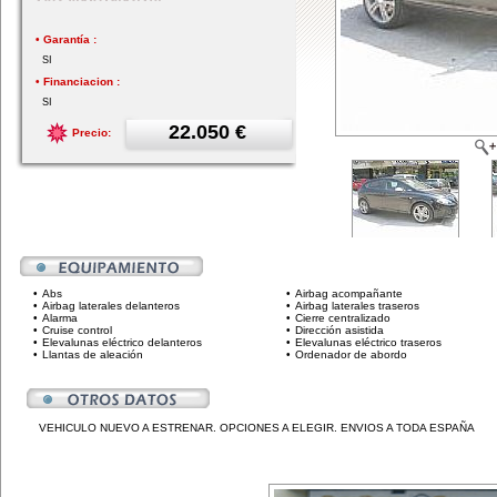
• Garantía :
SI
• Financiacion :
SI
22.050 €
Precio:
•
Abs
•
Airbag acompañante
•
Airbag laterales delanteros
•
Airbag laterales traseros
•
Alarma
•
Cierre centralizado
•
Cruise control
•
Dirección asistida
•
Elevalunas eléctrico delanteros
•
Elevalunas eléctrico traseros
•
Llantas de aleación
•
Ordenador de abordo
VEHICULO NUEVO A ESTRENAR. OPCIONES A ELEGIR. ENVIOS A TODA ESPAÑA