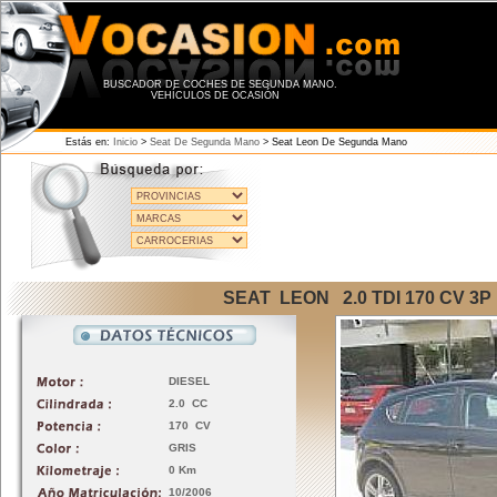
BUSCADOR DE COCHES DE SEGUNDA MANO.
VEHÍCULOS DE OCASIÓN
Estás en:
Inicio
>
Seat De Segunda Mano
>
Seat Leon De Segunda Mano
SEAT LEON 2.0 TDI 170 CV 3
DIESEL
2.0 CC
170 CV
GRIS
0 Km
10/2006