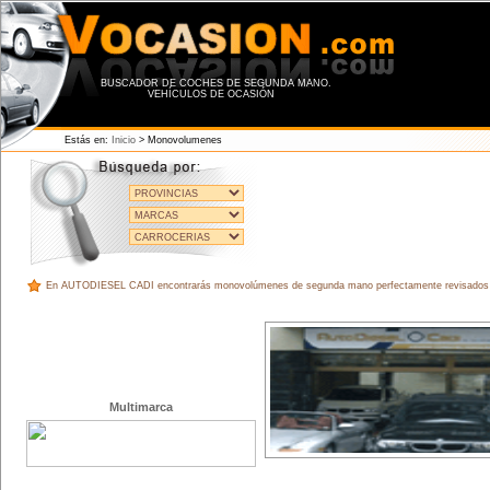
BUSCADOR DE COCHES DE SEGUNDA MANO.
VEHÍCULOS DE OCASIÓN
Estás en:
Inicio
> Monovolumenes
En AUTODIESEL CADI encontrarás monovolúmenes de segunda mano perfectamente revisados y
Multimarca