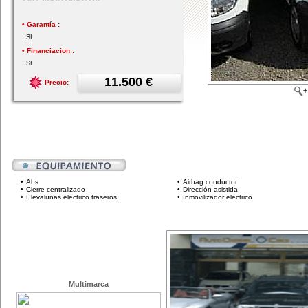
• Garantía :
SI
• Financiacion :
SI
11.500 €
Precio:
•
Abs
•
Airbag conductor
•
Cierre centralizado
•
Dirección asistida
•
Elevalunas eléctrico traseros
•
Inmovilizador eléctrico
Multimarca