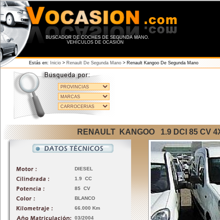
BUSCADOR DE COCHES DE SEGUNDA MANO.
VEHÍCULOS DE OCASIÓN
Estás en:
Inicio
>
Renault De Segunda Mano
>
Renault Kangoo De Segunda Mano
RENAULT KANGOO 1.9 DCI 85 CV 4
DIESEL
1.9 CC
85 CV
BLANCO
66.000 Km
03/2004