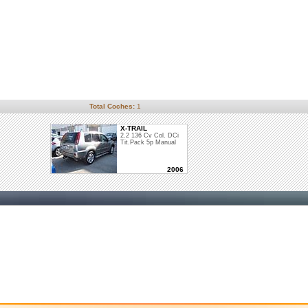
Total Coches:
1
X-TRAIL
2.2 136 Cv Col. DCi
Tit.Pack 5p Manual
2006