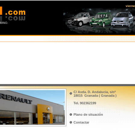
viern
ANO.
C/ Avda. D. Andalucia, s/nº
18015 Granada ( Granada )
Tel. 902362199
Plano de situación
Contactar