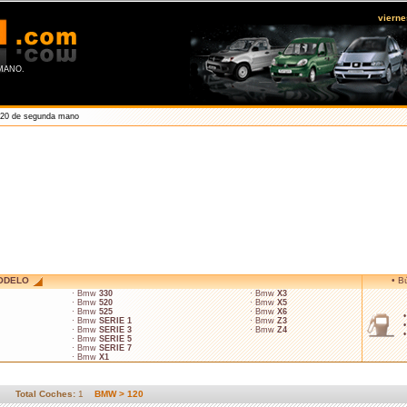
viern
MANO.
20 de segunda mano
ODELO
• B
· Bmw
330
· Bmw
X3
· Bmw
520
· Bmw
X5
· Bmw
525
· Bmw
X6
· Bmw
SERIE 1
· Bmw
Z3
· Bmw
SERIE 3
· Bmw
Z4
· Bmw
SERIE 5
· Bmw
SERIE 7
· Bmw
X1
Total Coches:
1
BMW > 120