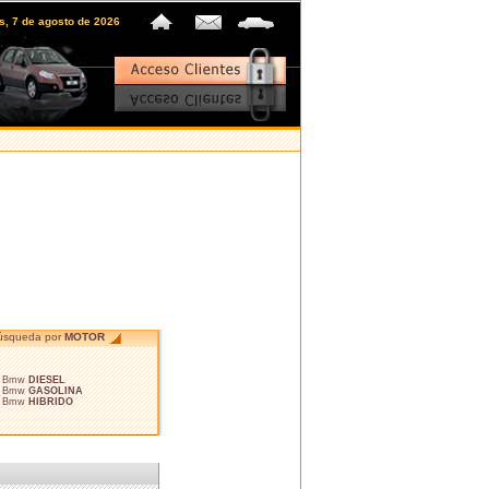
es, 7 de agosto de 2026
úsqueda por
MOTOR
• Bmw
DIESEL
• Bmw
GASOLINA
• Bmw
HIBRIDO