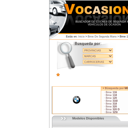
BUSCADOR DE COCHES DE SEGUNDA 
VEHÍCULOS DE OCASIÓN
Estás en:
Inicio
>
Bmw De Segunda Mano
> Bmw 1
• Búsqueda por
M
· Bmw
116
· Bmw
118
· Bmw
120
· Bmw
316I
· Bmw
318
· Bmw
320
· Bmw
320 D
· Bmw
325I
Modelos Disponibles