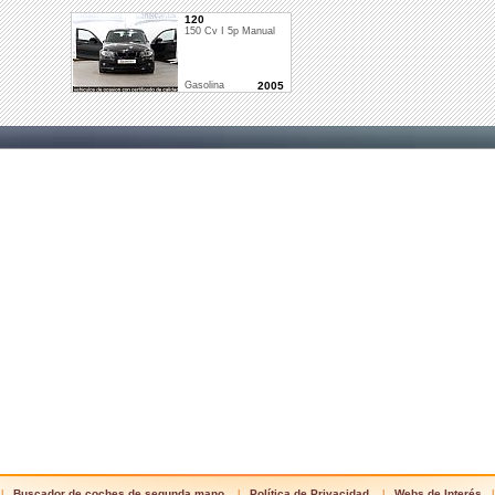
120
150 Cv I 5p Manual
Gasolina
2005
Buscador de coches de segunda mano
Política de Privacidad
Webs de Interés
|
|
|
|