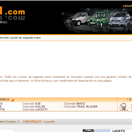
sábad
MANO.
evrolet Lacetti de segunda mano
io. Todos los coches de segunda mano expuestos en Vocasion cuentan con una garantía mínima de 
ehículos que te interesen, su ficha técnica y sus condiciones de financiación en esta página.
ODELO
• B
RO
· Chevrolet
K30
· Chevrolet
MATIZ
VA
· Chevrolet
KALOS
· Chevrolet
TRAIL BLAZER
TTE
· Chevrolet
LACETTI
otal Coches:
2
CHEVROLET > Lacetti
LACETTI