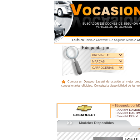
BUSCADOR DE COCHES DE SEGUNDA 
VEHÍCULOS DE OCASIÓN
Estás en:
Inicio
>
Chevrolet De Segunda Mano
> Ch
Compra un Daewoo Lacetti de ocasión al mejor prec
concesionarios oficiales. Consulta la disponibilidad de los v
• Búsqueda por
M
· Chevrolet
CAMA
· Chevrolet
CAPTI
· Chevrolet
CORVE
Modelos Disponibles
T
LACETTI