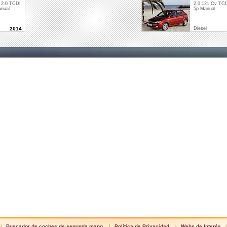
 2.0 TCDI
2.0 121 Cv TCD
nual
5p Manual
2014
Diesel
Buscador de coches de segunda mano
Política de Privacidad
Webs de Interés
|
|
|
|