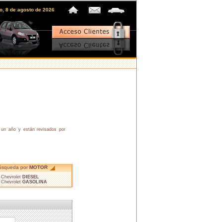
o, 8 de agosto de 2026
un año y están revisados por
úsqueda por
MOTOR
• Chevrolet
DIESEL
• Chevrolet
GASOLINA