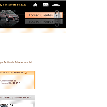
o, 9 de agosto de 2026
 facilitan la ficha técnica del
úsqueda por
MOTOR
• Citroen
DIESEL
• Citroen
GASOLINA
olo
DIESEL
|
Solo
GASOLINA
|
C3