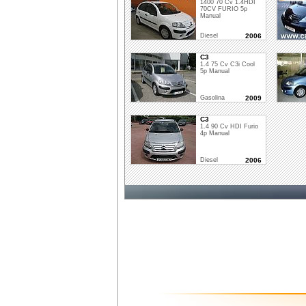
1400 70 Cv 1.4HDI
70CV FURIO 5p
Manual
Diesel
2006
C3
1.4 75 Cv C3i Cool
5p Manual
Gasolina
2009
C3
1.4 90 Cv HDI Furio
4p Manual
Diesel
2006