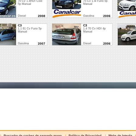
70 Cv 1.4HDI Cool
75 Cv 1.4i Furio 5p
5p Manual
Manual
Diesel
2008
Gasolina
2006
C3
C3
1.1 61 Cv Furio 5p
1.4 70 Cv HDI 4p
Manual
Manual
Gasolina
2007
Diesel
2006
Buscador de coches de segunda mano
Política de Privacidad
Webs de Interés
|
|
|
|