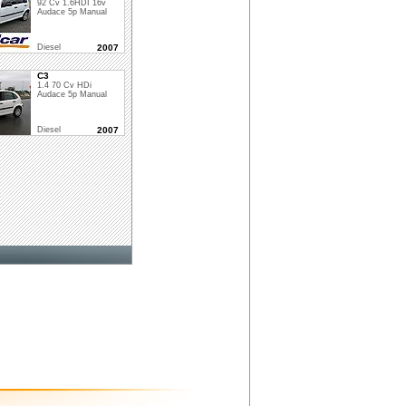
92 Cv 1.6HDI 16v
Audace 5p Manual
Diesel
2007
C3
1.4 70 Cv HDi
Audace 5p Manual
Diesel
2007