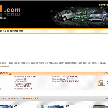
doming
MANO.
oen C3 de segunda mano
 año. Todos los coches de segunda mano de Vocasion están garantizados por concesionarios oficiales que
ta página.
ODELO
• B
O
· Citroen
C4 PICASSO
· Citroen
XANTIA BREAK
· Citroen
C5
· Citroen
XSARA
· Citroen
DS
· Citroen
XSARA PICASSO
· Citroen
JUMPY
· Citroen
SAXO
E
· Citroen
XANTIA
Total Coches:
9
CITROEN > C3
|
S
C3
C3