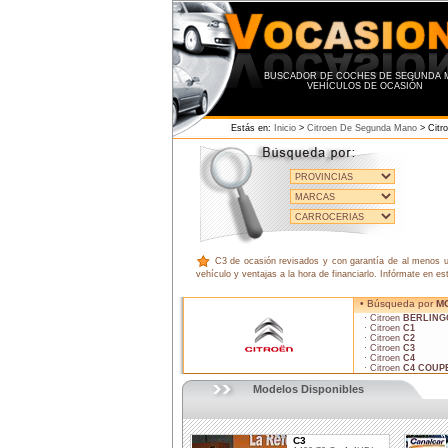
BUSCADOR DE COCHES DE SEGUNDA 
VEHÍCULOS DE OCASIÓN
Estás en:
Inicio
>
Citroen De Segunda Mano
> Citr
C3 de ocasión revisados y con garantía de al menos un
vehículo y ventajas a la hora de financiarlo. Infórmate en es
• Búsqueda por
M
· Citroen
BERLING
· Citroen
C1
· Citroen
C2
· Citroen
C3
· Citroen
C4
· Citroen
C4 COUP
Modelos Disponibles
C3