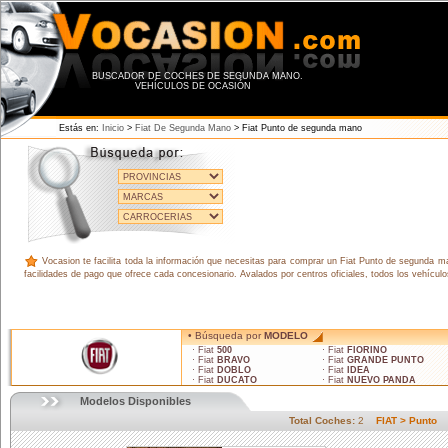
BUSCADOR DE COCHES DE SEGUNDA MANO.
VEHÍCULOS DE OCASIÓN
Estás en:
Inicio
>
Fiat De Segunda Mano
> Fiat Punto de segunda mano
Vocasion te facilita toda la información que necesitas para comprar un Fiat Punto de segunda ma
facilidades de pago que ofrece cada concesionario. Avalados por centros oficiales, todos los vehícu
• Búsqueda por
MODELO
· Fiat
500
· Fiat
FIORINO
· Fiat
BRAVO
· Fiat
GRANDE PUNTO
· Fiat
DOBLO
· Fiat
IDEA
· Fiat
DUCATO
· Fiat
NUEVO PANDA
Modelos Disponibles
Total Coches:
2
FIAT > Punto