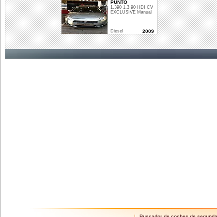
PUNTO
1.390 1.3 90 HDI CV
EXCLUSIVE Manual
Diesel
2009
Buscador de coches de segund
|