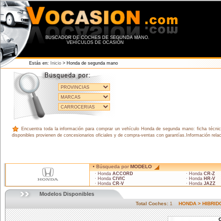
BUSCADOR DE COCHES DE SEGUNDA MANO.
VEHÍCULOS DE OCASIÓN
Estás en:
Inicio
> Honda de segunda mano
Encuentra toda la información para comprar un vehículo Honda de segunda mano: ficha técnica
disponibles provienen de concesionarios oficiales y de compra-ventas con garantías.Información rel
• Búsqueda por
MODELO
· Honda
ACCORD
· Honda
CR-Z
· Honda
CIVIC
· Honda
HR-V
· Honda
CR-V
· Honda
JAZZ
Modelos Disponibles
Total Coches:
1
HONDA > HIBRI