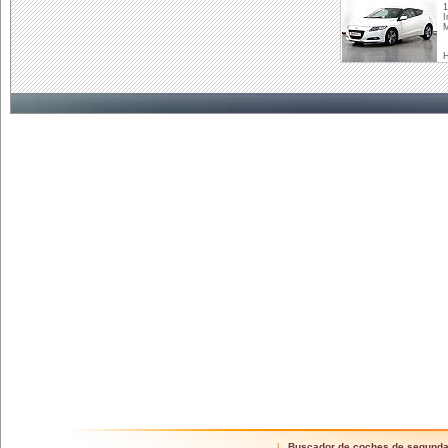
1
I
M
Buscador de coches de segund
|