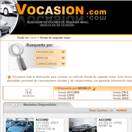
BUSCADOR DE COCHES DE SEGUNDA MANO.
VEHÍCULOS DE OCASIÓN
Estás en:
Inicio
> Honda de segunda mano
Encuentra toda la información para comprar un vehículo Honda de segunda mano: ficha técnica
disponibles provienen de concesionarios oficiales y de compra-ventas con garantías.Información rel
• Búsqueda por
MODELO
· Honda
ACCORD
· Honda
CR-Z
· Honda
CIVIC
· Honda
HR-V
· Honda
CR-V
· Honda
JAZZ
Modelos Disponibles
Total Coches:
14
HONDA
ACCORD
ACCORD
2.0 I-VTEC 155CV
2.0 155 Cv I-VTEC
Cv I-VTEC
SPORT 4p
EXECUTIVE 4p
Manual