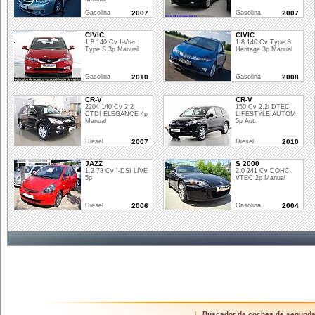
Gasolina
2007
Gasolina
2007
CIVIC
CIVIC
1.8 140 Cv I-Vtec
1.8 140 Cv Type S
Type S 3p Manual
Heritage 3p Manual
Gasolina
2010
Gasolina
2008
CR-V
CR-V
2204 140 Cv 2.2
150 Cv 2.2i DTEC
CTDI ELEGANCE 4p
LIFESTYLE AUTOM.
Manual
5p Aut.
Diesel
2007
Diesel
2010
JAZZ
S 2000
1.2 78 Cv I-DSI LIVE
2.0 241 Cv DOHC
5p
VTEC 2p Manual
Diesel
2006
Gasolina
2004
Buscador de coches de segund
|