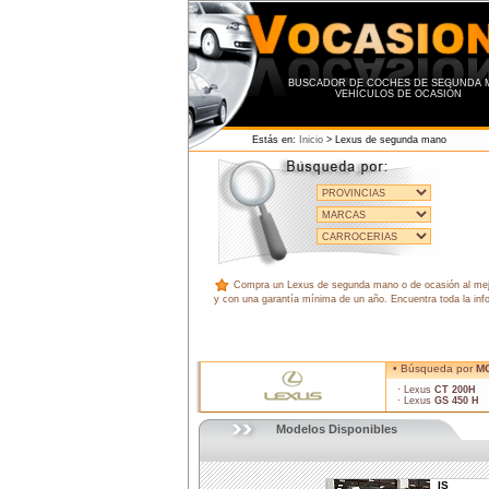
BUSCADOR DE COCHES DE SEGUNDA 
VEHÍCULOS DE OCASIÓN
Estás en:
Inicio
> Lexus de segunda mano
Compra un Lexus de segunda mano o de ocasión al mejor p
y con una garantía mínima de un año. Encuentra toda la inf
• Búsqueda por
M
· Lexus
CT 200H
· Lexus
GS 450 H
Modelos Disponibles
IS