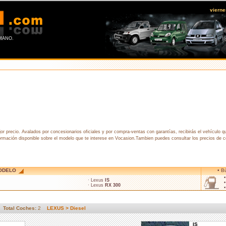
viern
MANO.
recio. Avalados por concesionarios oficiales y por compra-ventas con garantías, recibirás el vehículo qu
ormación disponible sobre el modelo que te interese en Vocasion.Tambien puedes consultar los precios de
ODELO
• B
· Lexus
IS
· Lexus
RX 300
Total Coches:
2
LEXUS > Diesel
IS