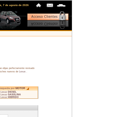
es, 7 de agosto de 2026
e elijas perfectamente revisado
 coches nuevos de
Lexus
.
úsqueda por
MOTOR
• Lexus
DIESEL
• Lexus
GASOLINA
• Lexus
HIBRIDO