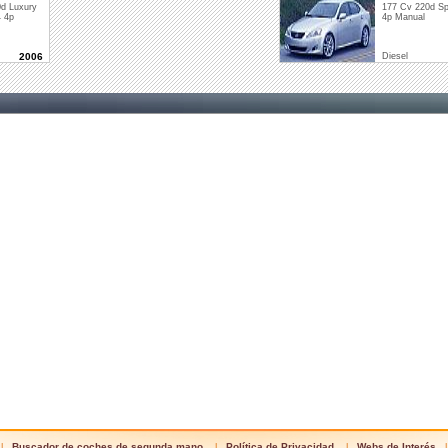
d Luxury
177 Cv 220d Sp
 4p
4p Manual
2006
Diesel
Buscador de coches de segunda mano
Política de Privacidad
Webs de Interés
|
|
|
|