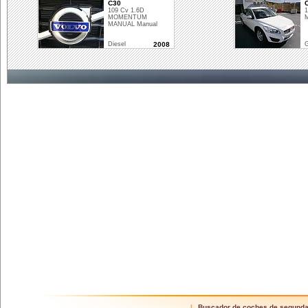
C30
109 Cv 1.6D
1
MOMENTUM
M
MANUAL Manual
Diesel
2008
G
Buscador de coches de segund
|