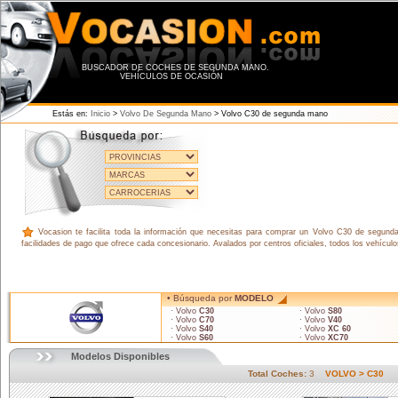
BUSCADOR DE COCHES DE SEGUNDA MANO.
VEHÍCULOS DE OCASIÓN
Estás en:
Inicio
>
Volvo De Segunda Mano
> Volvo C30 de segunda mano
Vocasion te facilita toda la información que necesitas para comprar un Volvo C30 de segunda 
facilidades de pago que ofrece cada concesionario. Avalados por centros oficiales, todos los vehícu
• Búsqueda por
MODELO
· Volvo
C30
· Volvo
S80
· Volvo
C70
· Volvo
V40
· Volvo
S40
· Volvo
XC 60
· Volvo
S60
· Volvo
XC70
Modelos Disponibles
Total Coches:
3
VOLVO > C30