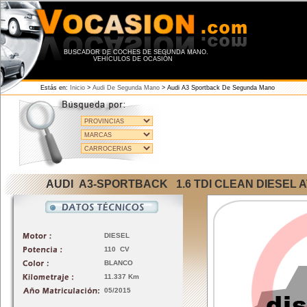
BUSCADOR DE COCHES DE SEGUNDA MANO.
VEHÍCULOS DE OCASIÓN
Estás en:
Inicio
>
Audi De Segunda Mano
>
Audi A3 Sportback De Segunda Mano
AUDI A3-SPORTBACK 1.6 TDI CLEAN DIESEL A
DIESEL
110 CV
BLANCO
11.337 Km
05/2015