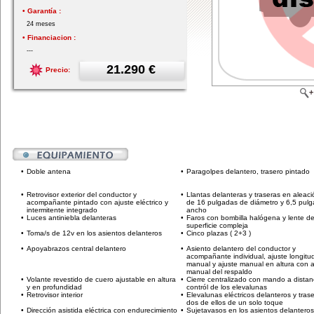
• Garantía :
24 meses
• Financiacion :
---
21.290 €
Precio:
•
Doble antena
•
Paragolpes delantero, trasero pintado
•
Retrovisor exterior del conductor y
•
Llantas delanteras y traseras en aleaci
acompañante pintado con ajuste eléctrico y
de 16 pulgadas de diámetro y 6,5 pul
intermitente integrado
ancho
•
Luces antiniebla delanteras
•
Faros con bombilla halógena y lente d
superficie compleja
•
Toma/s de 12v en los asientos delanteros
•
Cinco plazas ( 2+3 )
•
Apoyabrazos central delantero
•
Asiento delantero del conductor y
acompañante individual, ajuste longitud
manual y ajuste manual en altura con a
manual del respaldo
•
Volante revestido de cuero ajustable en altura
•
Cierre centralizado con mando a distan
y en profundidad
contról de los elevalunas
•
Retrovisor interior
•
Elevalunas eléctricos delanteros y tras
dos de ellos de un solo toque
•
Dirección asistida eléctrica con endurecimiento
•
Sujetavasos en los asientos delanteros