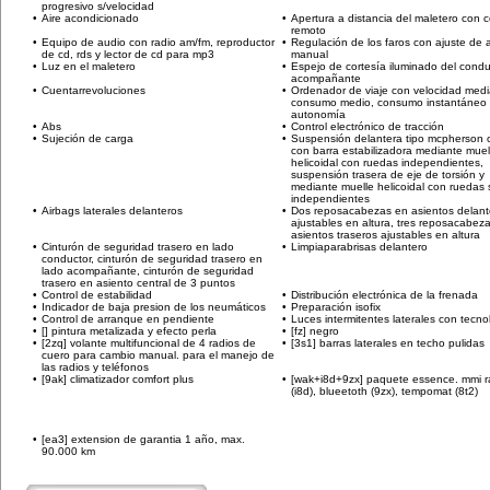
progresivo s/velocidad
•
Aire acondicionado
•
Apertura a distancia del maletero con c
remoto
•
Equipo de audio con radio am/fm, reproductor
•
Regulación de los faros con ajuste de a
de cd, rds y lector de cd para mp3
manual
•
Luz en el maletero
•
Espejo de cortesía iluminado del condu
acompañante
•
Cuentarrevoluciones
•
Ordenador de viaje con velocidad medi
consumo medio, consumo instantáneo 
autonomía
•
Abs
•
Control electrónico de tracción
•
Sujeción de carga
•
Suspensión delantera tipo mcpherson o
con barra estabilizadora mediante muel
helicoidal con ruedas independientes,
suspensión trasera de eje de torsión y
mediante muelle helicoidal con ruedas 
independientes
•
Airbags laterales delanteros
•
Dos reposacabezas en asientos delant
ajustables en altura, tres reposacabez
asientos traseros ajustables en altura
•
Cinturón de seguridad trasero en lado
•
Limpiaparabrisas delantero
conductor, cinturón de seguridad trasero en
lado acompañante, cinturón de seguridad
trasero en asiento central de 3 puntos
•
Control de estabilidad
•
Distribución electrónica de la frenada
•
Indicador de baja presion de los neumáticos
•
Preparación isofix
•
Control de arranque en pendiente
•
Luces intermitentes laterales con tecno
•
[] pintura metalizada y efecto perla
•
[fz] negro
•
[2zq] volante multifuncional de 4 radios de
•
[3s1] barras laterales en techo pulidas
cuero para cambio manual. para el manejo de
las radios y teléfonos
•
[9ak] climatizador comfort plus
•
[wak+i8d+9zx] paquete essence. mmi r
(i8d), blueetoth (9zx), tempomat (8t2)
•
[ea3] extension de garantia 1 año, max.
90.000 km