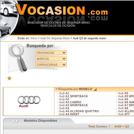
BUSCADOR DE COCHES DE SEGUNDA MANO.
VEHÍCULOS DE OCASIÓN
Estás en:
Inicio
>
Audi De Segunda Mano
> Audi Q3 de segunda mano
• Búsqueda por
MODELO
· Audi
A1
· Audi
A5
· Audi
A1 SPORTBACK
· Audi
A5 SP
· Audi
A3
· Audi
A6
· Audi
A3 CABRIO
· Audi
A6 AV
· Audi
A3 SPORTBACK
· Audi
A7 SP
· Audi
A4
· Audi
A8
· Audi
A4 ALLROAD QUATTRO
· Audi
ALLRO
· Audi
A4 AVANT
· Audi
ATT
Modelos Disponibles
Total Coches:
7
AUDI > Q3