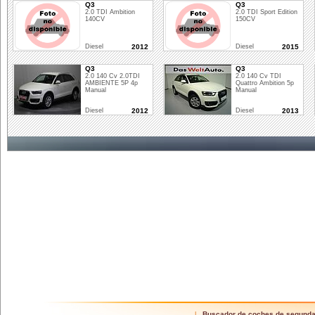
Q3
Q3
2.0 TDI Ambition
2.0 TDI Sport Edition
140CV
150CV
Diesel
2012
Diesel
2015
Q3
Q3
2.0 140 Cv 2.0TDI
2.0 140 Cv TDI
AMBIENTE 5P 4p
Quattro Ambition 5p
Manual
Manual
Diesel
2012
Diesel
2013
Buscador de coches de segund
|