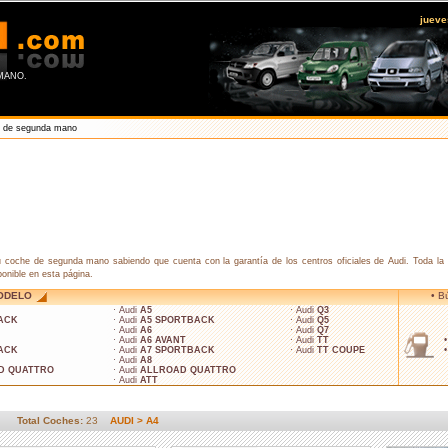
jueve
MANO.
4 de segunda mano
coche de segunda mano sabiendo que cuenta con la garantía de los centros oficiales de Audi. Toda la 
ponible en esta página.
ODELO
• B
· Audi
A5
· Audi
Q3
ACK
· Audi
A5 SPORTBACK
· Audi
Q5
· Audi
A6
· Audi
Q7
· Audi
A6 AVANT
· Audi
TT
ACK
· Audi
A7 SPORTBACK
· Audi
TT COUPE
· Audi
A8
D QUATTRO
· Audi
ALLROAD QUATTRO
· Audi
ATT
Total Coches:
23
AUDI > A4