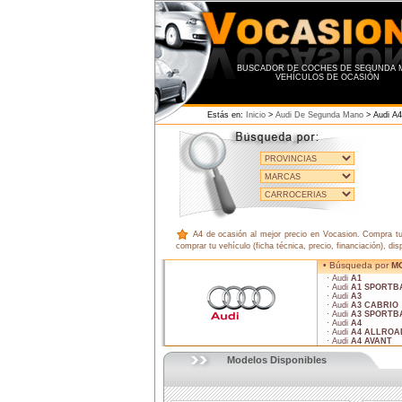
BUSCADOR DE COCHES DE SEGUNDA 
VEHÍCULOS DE OCASIÓN
Estás en:
Inicio
>
Audi De Segunda Mano
> Audi A
A4 de ocasión al mejor precio en Vocasion. Compra tu 
comprar tu vehículo (ficha técnica, precio, financiación), dis
• Búsqueda por
M
· Audi
A1
· Audi
A1 SPORTB
· Audi
A3
· Audi
A3 CABRIO
· Audi
A3 SPORTB
· Audi
A4
· Audi
A4 ALLROA
· Audi
A4 AVANT
Modelos Disponibles