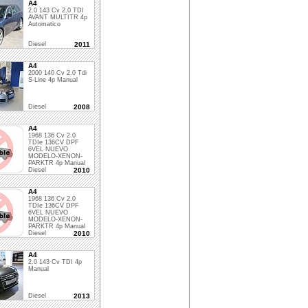
A4
2.0 143 Cv 2.0 TDI
AVANT MULTITR 4p
Automatico
Diesel
2011
A4
2000 140 Cv 2.0 Tdi
S-Line 4p Manual
Diesel
2008
A4
1968 136 Cv 2.0
TDIe 136CV DPF
6VEL NUEVO
MODELO-XENON-
PARKTR 4p Manual
Diesel
2010
A4
1968 136 Cv 2.0
TDIe 136CV DPF
6VEL NUEVO
MODELO-XENON-
PARKTR 4p Manual
Diesel
2010
A4
2.0 143 Cv TDI 4p
Manual
Diesel
2013