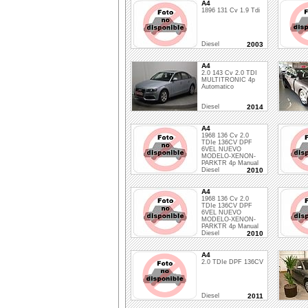
A4
1896 131 Cv 1.9 Tdi
Diesel
2003
A4
2.0 143 Cv 2.0 TDI
MULTITRONIC 4p
Automatico
Diesel
2014
A4
1968 136 Cv 2.0
TDIe 136CV DPF
6VEL NUEVO
MODELO-XENON-
PARKTR 4p Manual
Diesel
2010
A4
1968 136 Cv 2.0
TDIe 136CV DPF
6VEL NUEVO
MODELO-XENON-
PARKTR 4p Manual
Diesel
2010
A4
2.0 TDIe DPF 136CV
Diesel
2011