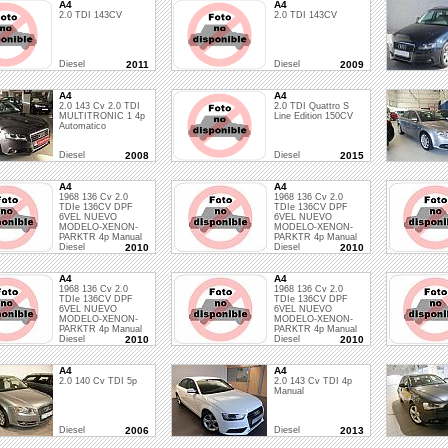
A4
A4
2.0 TDI 143CV
2.0 TDI 143CV
Diesel
2011
Diesel
2009
A4
A4
2.0 143 Cv 2.0 TDI
2.0 TDI Quattro S
MULTITRONIC 1 4p
Line Edition 150CV
Automatico
Diesel
2008
Diesel
2015
A4
A4
1968 136 Cv 2.0
1968 136 Cv 2.0
TDIe 136CV DPF
TDIe 136CV DPF
6VEL NUEVO
6VEL NUEVO
MODELO-XENON-
MODELO-XENON-
PARKTR 4p Manual
PARKTR 4p Manual
Diesel
2010
Diesel
2010
A4
A4
1968 136 Cv 2.0
1968 136 Cv 2.0
TDIe 136CV DPF
TDIe 136CV DPF
6VEL NUEVO
6VEL NUEVO
MODELO-XENON-
MODELO-XENON-
PARKTR 4p Manual
PARKTR 4p Manual
Diesel
2010
Diesel
2010
A4
A4
2.0 140 Cv TDI 5p
2.0 143 Cv TDI 4p
Manual
Diesel
2006
Diesel
2013