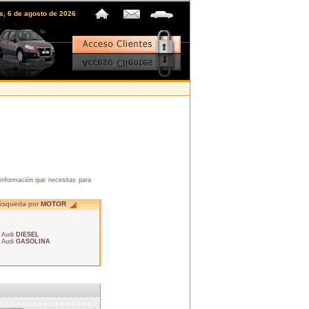
s, 6 de agosto de 2026
información que necesitas para
úsqueda por
MOTOR
• Audi
DIESEL
• Audi
GASOLINA