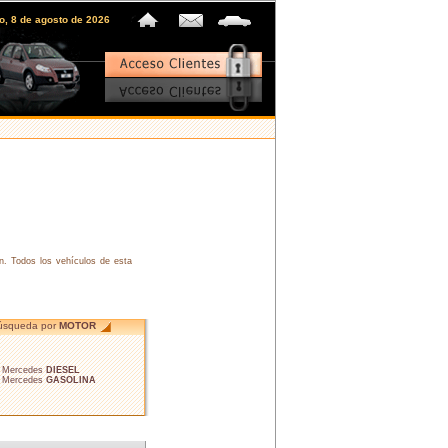
o, 8 de agosto de 2026
n. Todos los vehículos de esta
úsqueda por
MOTOR
• Mercedes
DIESEL
• Mercedes
GASOLINA