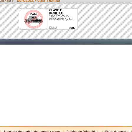
 Coches:
1
MERCEDES > Clase e familiar
CLASE E
FAMILIAR
2200 170 CV Cv
ELEGANCE 5p Aut.
Diesel
2007
Buscador de coches de segunda mano
Política de Privacidad
Webs de Interés
|
|
|
|