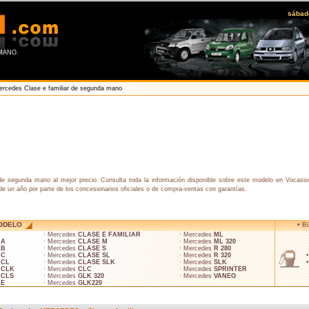
sábad
MANO.
rcedes Clase e familiar de segunda mano
segunda mano al mejor precio. Consulta toda la información disponible sobre este modelo en Vocasio
e un año por parte de los concesionarios oficiales o de compra-ventas con garantías.
ODELO
• B
· Mercedes
CLASE E FAMILIAR
· Mercedes
ML
 A
· Mercedes
CLASE M
· Mercedes
ML 320
 B
· Mercedes
CLASE S
· Mercedes
R 280
 C
· Mercedes
CLASE SL
· Mercedes
R 320
 CL
· Mercedes
CLASE SLK
· Mercedes
SLK
 CLK
· Mercedes
CLC
· Mercedes
SPRINTER
 CLS
· Mercedes
GLK 320
· Mercedes
VANEO
 E
· Mercedes
GLK220