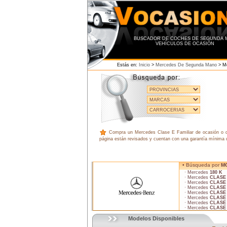
BUSCADOR DE COCHES DE SEGUNDA 
VEHÍCULOS DE OCASIÓN
Estás en:
Inicio
>
Mercedes De Segunda Mano
> Me
Compra un Mercedes Clase E Familiar de ocasión o de 
página están revisados y cuentan con una garantía mínima d
• Búsqueda por
M
· Mercedes
180 K
· Mercedes
CLASE
· Mercedes
CLASE
· Mercedes
CLASE
· Mercedes
CLASE
· Mercedes
CLASE
· Mercedes
CLASE
· Mercedes
CLASE
Modelos Disponibles