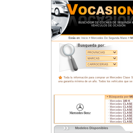
BUSCADOR DE COCHES DE SEGUNDA 
VEHÍCULOS DE OCASIÓN
Estás en:
Inicio
>
Mercedes De Segunda Mano
> Me
Toda la información para comprar un Mercedes Clase SL
una garantía mínima de un año. Todos los vehículos que se 
• Búsqueda por
M
· Mercedes
180 K
· Mercedes
CLASE
· Mercedes
CLASE
· Mercedes
CLASE
· Mercedes
CLASE
· Mercedes
CLASE
· Mercedes
CLASE
· Mercedes
CLASE
Modelos Disponibles