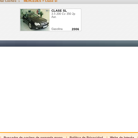
otal Coches:
1
MERCEDES > Clase sl
CLASE SL
3.5 200 Cv 350 2p
Aut.
Gasolina
2006
Buscador de coches de segunda mano
Política de Privacidad
Webs de Interés
|
|
|
|