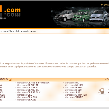
viern
MANO.
rcedes Clase sl de segunda mano
 de segunda mano disponible en Vocasion. Encuentra el coche de ocasión que buscas perfectamente revisa
ofertan en esta página proceden de concesionarios oficiales y de compra-ventas con garantías.
ODELO
• B
· Mercedes
CLASE E FAMILIAR
· Mercedes
ML
 A
· Mercedes
CLASE M
· Mercedes
ML 320
 B
· Mercedes
CLASE S
· Mercedes
R 280
 C
· Mercedes
CLASE SL
· Mercedes
R 320
 CL
· Mercedes
CLASE SLK
· Mercedes
SLK
 CLK
· Mercedes
CLC
· Mercedes
SPRINTER
 CLS
· Mercedes
GLK 320
· Mercedes
VANEO
 E
· Mercedes
GLK220