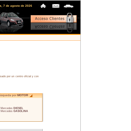
es, 7 de agosto de 2026
do por un centro oficial y con
úsqueda por
MOTOR
• Mercedes
DIESEL
• Mercedes
GASOLINA