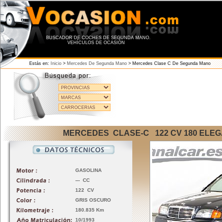
BUSCADOR DE COCHES DE SEGUNDA MANO.
VEHÍCULOS DE OCASIÓN
Estás en:
Inicio
>
Mercedes De Segunda Mano
>
Mercedes Clase C De Segunda Mano
MERCEDES CLASE-C 122 CV 180 ELE
GASOLINA
--- CC
122 CV
GRIS OSCURO
180.835 Km
10/1993