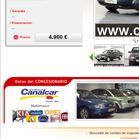
• Garantía :
---
• Financiacion :
---
4.900 €
Precio:
Multimarca
Buscador de coches de segund
|
© Copyrigh