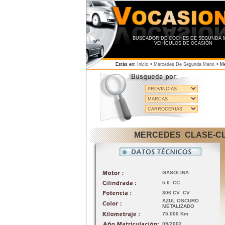
BUSCADOR DE COCHES DE SEGUNDA M
VEHÍCULOS DE OCASIÓN
Estás en:
Inicio
>
Mercedes De Segunda Mano
>
Me
MERCEDES CLASE-CLK
GASOLINA
5.0 CC
306 CV CV
AZUL OSCURO
METALIZADO
75.000 Km
09/2002