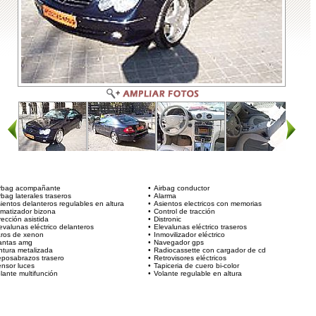
P
E
T
C
rbag acompañante
•
Airbag conductor
rbag laterales traseros
•
Alarma
ientos delanteros regulables en altura
•
Asientos electricos con memorias
imatizador bizona
•
Control de tracción
rección asistida
•
Distronic
evalunas eléctrico delanteros
•
Elevalunas eléctrico traseros
ros de xenon
•
Inmovilizador eléctrico
antas amg
•
Navegador gps
ntura metalizada
•
Radiocassette con cargador de cd
posabrazos trasero
•
Retrovisores eléctricos
nsor luces
•
Tapiceria de cuero bi-color
lante multifunción
•
Volante regulable en altura