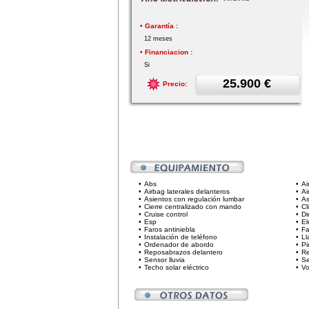
• Garantía :
12 meses
• Financiacion :
Si
25.900 €
Precio:
•
Abs
•
Ai
•
Airbag laterales delanteros
•
Ai
•
Asientos con regulación lumbar
•
As
•
Cierre centralizado con mando
•
Cl
•
Cruise control
•
Di
•
Esp
•
El
•
Faros antiniebla
•
Fa
•
Instalación de teléfono
•
Ll
•
Ordenador de abordo
•
Pi
•
Reposabrazos delantero
•
Re
•
Sensor lluvia
•
Se
•
Techo solar eléctrico
•
Vo