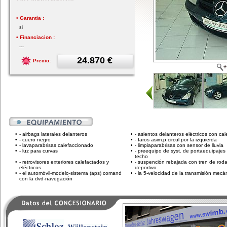
• Garantía :
si
• Financiacion :
---
24.870 €
Precio:
•
- airbags laterales delanteros
•
- asientos delanteros eléctricos con cal
•
- cuero negro
•
- faros asim.p.circul.por la izquierda
•
- lavaparabrisas calefaccionado
•
- limpiaparabrisas con sensor de lluvia
•
- luz para curvas
•
- preequipo de syst. de portaequipajes 
techo
•
- retrovisores exteriores calefactados y
•
- suspención rebajada con tren de roda
eléctricos
deportivo
•
- el automóvil-modelo-sistema (aps) comand
•
- la 5-velocidad de la transmisión mecá
con la dvd-navegación