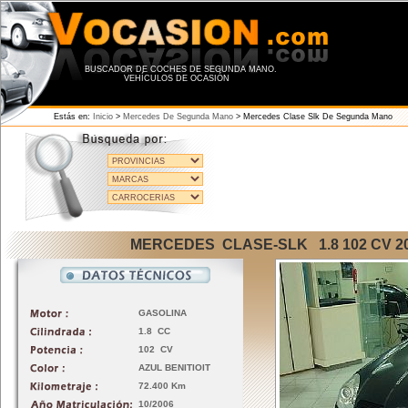
BUSCADOR DE COCHES DE SEGUNDA MANO.
VEHÍCULOS DE OCASIÓN
Estás en:
Inicio
>
Mercedes De Segunda Mano
>
Mercedes Clase Slk De Segunda Mano
MERCEDES CLASE-SLK 1.8 102 CV 2
GASOLINA
1.8 CC
102 CV
AZUL BENITIOIT
72.400 Km
10/2006