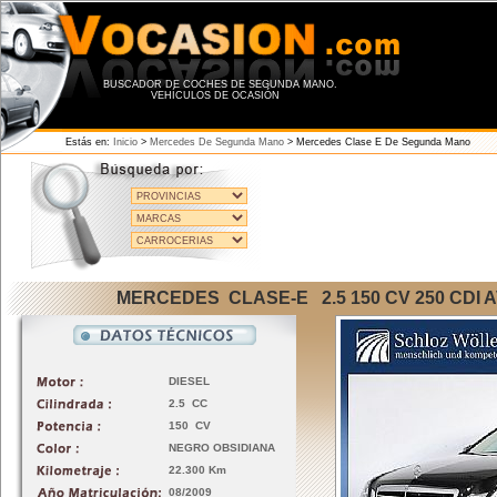
BUSCADOR DE COCHES DE SEGUNDA MANO.
VEHÍCULOS DE OCASIÓN
Estás en:
Inicio
>
Mercedes De Segunda Mano
>
Mercedes Clase E De Segunda Mano
MERCEDES CLASE-E 2.5 150 CV 250 CDI 
DIESEL
2.5 CC
150 CV
NEGRO OBSIDIANA
22.300 Km
08/2009