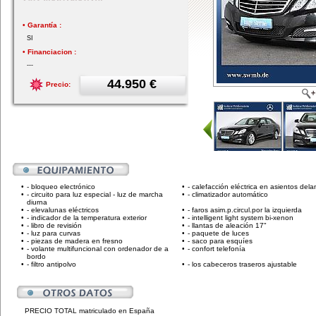
• Garantía :
SI
• Financiacion :
---
44.950 €
Precio:
•
- bloqueo electrónico
•
- calefacción eléctrica en asientos dela
•
- circuito para luz especial - luz de marcha
•
- climatizador automático
diurna
•
- elevalunas eléctricos
•
- faros asim.p.circul.por la izquierda
•
- indicador de la temperatura exterior
•
- intelligent light system bi-xenon
•
- libro de revisión
•
- llantas de aleación 17"
•
- luz para curvas
•
- paquete de luces
•
- piezas de madera en fresno
•
- saco para esquíes
•
- volante multifuncional con ordenador de a
•
- confort telefonía
bordo
•
- filtro antipolvo
•
- los cabeceros traseros ajustable
PRECIO TOTAL matriculado en España